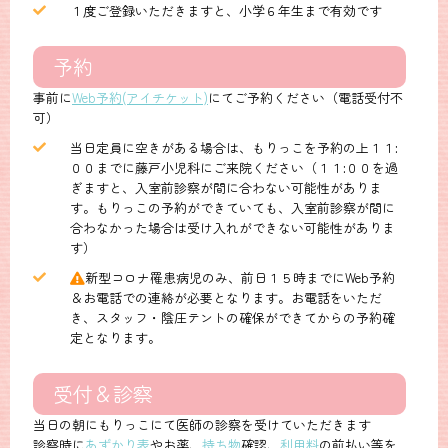
１度ご登録いただきますと、小学６年生まで有効です
予約
事前に
Web予約(アイチケット)
にてご予約ください（電話受付不
可）
当日定員に空きがある場合は、もりっこを予約の上１１:
００までに藤戸小児科にご来院ください（１１:００を過
ぎますと、入室前診察が間に合わない可能性がありま
す。もりっこの予約ができていても、入室前診察が間に
合わなかった場合は受け入れができない可能性がありま
す）
新型コロナ罹患病児のみ、前日１５時までにWeb予約
＆お電話での連絡が必要となります。お電話をいただ
き、スタッフ・陰圧テントの確保ができてからの予約確
定となります。
受付＆診察
当日の朝にもりっこにて医師の診察を受けていただきます
診察時に
あずかり表
やお薬、
持ち物
確認、
利用料
の前払い等を