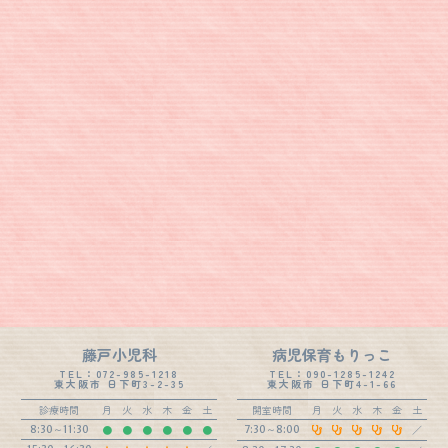
藤戸小児科
病児保育もりっこ
TEL：072-985-1218
TEL：090-1285-1242
東大阪市 日下町3-2-35
東大阪市 日下町4-1-66
診療時間
月
火
水
木
金
土
開室時間
月
火
水
木
金
土
●
●
●
●
●
●
／
8:30～11:30
7:30～8:00