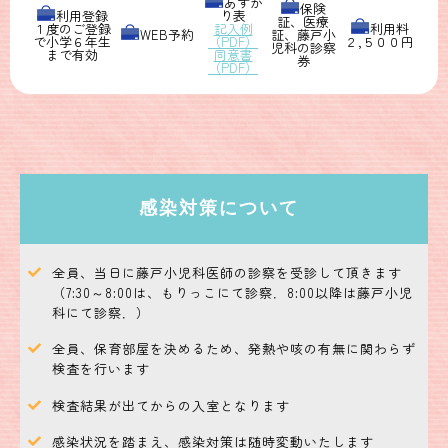
あずか
保険
利用登録
り表
証、医療
１度のご登録
記入例
利用料
WEB予約
証、藤戸小
で小学６年生
（PDF）
２,５００円
児科の診察
まで有効
同意書
券
（PDF）
2026.2.20
お知らせ
来月3月1日から、もりっこの予約開始日時が変更となり、2日前の
22:00から予約可能となります。よろしくお願いいたします。
感染対策について
2025.8.19
全員、当日に藤戸小児科医師の診察を受診して頂きます
お知らせ
（7:30～8:00は、もりっこにて診察．8:00以降は藤戸小児
今まで、もりっこでのマイナンバー保険証の読み取りができず、小
科にて診察．）
児科までご足労いただいておりました。この度、もりっこでも読み
取れるように環境整備を行いました。顔認証は対応していないた
全員、保育部屋を決めるため、発熱や咳の有無に関わらず
め、暗証番号が必要となります。よろしくお願いいたします。
検査を行います
検査結果が出てからの入室となります
2025.1.29
お知らせ
感染状況を踏まえ、感染対策は随時変動いたします
新型コロナウイルス罹患病児のおあずかりについては、