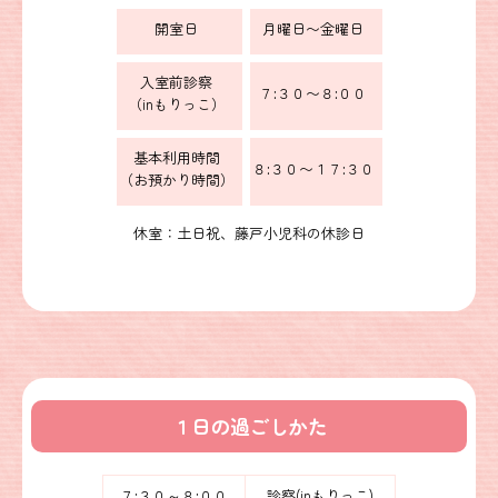
開室日
月曜日〜金曜日
入室前診察
７:３０〜８:００
（inもりっこ）
基本利用時間
８:３０〜１７:３０
（お預かり時間）
休室：土日祝、藤戸小児科の休診日
１日の過ごしかた
７:３０～８:００
診察(inもりっこ)