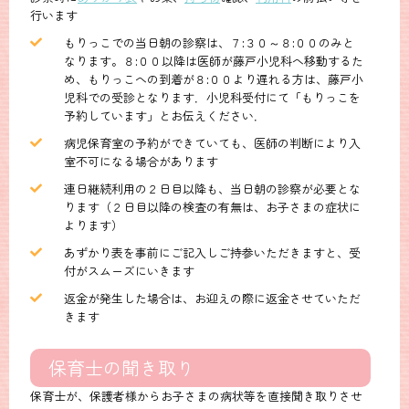
行います
もりっこでの当日朝の診察は、７:３０～８:００のみと
なります。８:００以降は医師が藤戸小児科へ移動するた
め、もりっこへの到着が８:００より遅れる方は、藤戸小
児科での受診となります．小児科受付にて「もりっこを
予約しています」とお伝えください．
病児保育室の予約ができていても、医師の判断により入
室不可になる場合があります
連日継続利用の２日目以降も、当日朝の診察が必要とな
ります（２日目以降の検査の有無は、お子さまの症状に
よります）
あずかり表を事前にご記入しご持参いただきますと、受
付がスムーズにいきます
返金が発生した場合は、お迎えの際に返金させていただ
きます
保育士の聞き取り
保育士が、保護者様からお子さまの病状等を直接聞き取りさせ