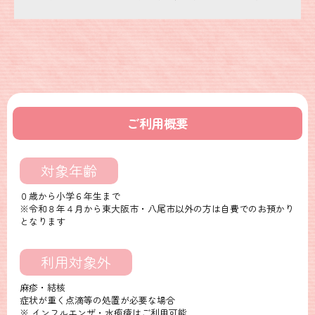
こちら
の詳細をご確認ください。
2023.6.20
LINE公式アカウント,Instagram
病児保育もりっこのLINE公式アカウントとInstagramを開設しまし
た。
もりっこのお知らせや日々の様子を配信していきます。
ご利用概要
対象年齢
０歳から小学６年生まで
※令和８年４月から東大阪市・八尾市以外の方は自費でのお預かり
となります
利用対象外
麻疹・結核
症状が重く点滴等の処置が必要な場合
※ インフルエンザ・水疱瘡はご利用可能