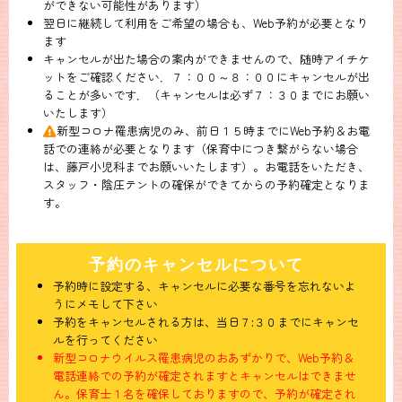
ができない可能性があります）
翌日に継続して利用をご希望の場合も、Web予約が必要となり
ます
キャンセルが出た場合の案内ができませんので、随時アイチケ
ットをご確認ください．７：００～８：００にキャンセルが出
ることが多いです．（キャンセルは必ず７：３０までにお願い
いたします）
新型コロナ罹患病児のみ、前日１５時までにWeb予約＆お電
話での連絡が必要となります（保育中につき繋がらない場合
は、藤戸小児科までお願いいたします）。お電話をいただき、
スタッフ・陰圧テントの確保ができてからの予約確定となりま
す。
予約のキャンセルについて
予約時に設定する、キャンセルに必要な番号を忘れないよ
うにメモして下さい
予約をキャンセルされる方は、当日７:３０までにキャンセ
ルを行ってください
新型コロナウイルス罹患病児のおあずかりで、Web予約＆
電話連絡での予約が確定されますとキャンセルはできませ
ん。保育士１名を確保しておりますので、予約が確定され