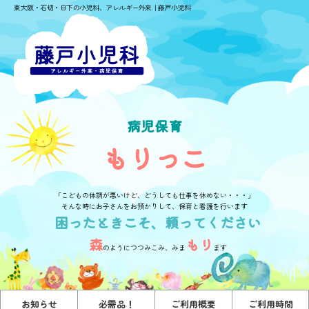
東大阪・石切・日下の小児科、アレルギー外来｜藤戸小児科
病児保育
もりっこ
「こどもの体調が悪いけど、どうしても仕事を休めない・・・」
そんな時にお子さんをお預かりして、保育と看護を行います
困ったときこそ、頼ってください
森
もり
のようにつつみこみ、みま
ます
お知らせ
必需品！
ご利用概要
ご利用時間